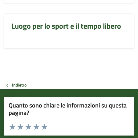
Luogo per lo sport e il tempo libero
Indietro
Quanto sono chiare le informazioni su questa
pagina?
Valuta da 1 a 5 stelle la pagina
Valuta 1 stelle su 5
Valuta 2 stelle su 5
Valuta 3 stelle su 5
Valuta 4 stelle su 5
Valuta 5 stelle su 5