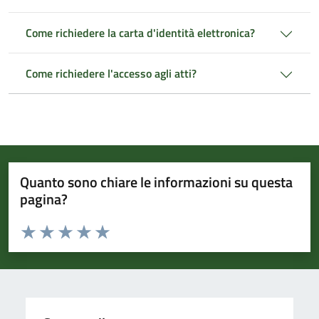
Come richiedere la carta d'identità elettronica?
Come richiedere l'accesso agli atti?
Quanto sono chiare le informazioni su questa
pagina?
Valuta da 1 a 5 stelle la pagina
Valuta 1 stelle su 5
Valuta 2 stelle su 5
Valuta 3 stelle su 5
Valuta 4 stelle su 5
Valuta 5 stelle su 5