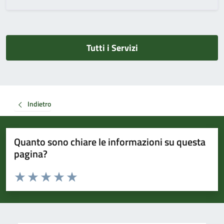
Tutti i Servizi
Indietro
Quanto sono chiare le informazioni su questa
pagina?
Valuta da 1 a 5 stelle la pagina
Valuta 1 stelle su 5
Valuta 2 stelle su 5
Valuta 3 stelle su 5
Valuta 4 stelle su 5
Valuta 5 stelle su 5