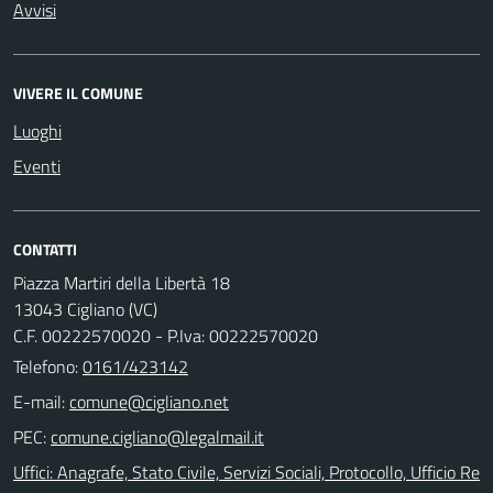
Avvisi
VIVERE IL COMUNE
Luoghi
Eventi
CONTATTI
Piazza Martiri della Libertà 18
13043 Cigliano (VC)
C.F. 00222570020 - P.Iva: 00222570020
Telefono:
0161/423142
E-mail:
PEC:
Uffici: Anagrafe, Stato Civile, Servizi Sociali, Protocollo, Ufficio Re