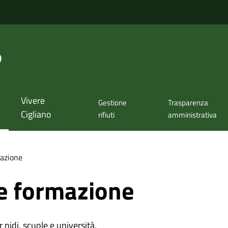
o
Vivere
Gestione
Trasparenza
Cigliano
rifiuti
amministrativa
azione
e formazione
r nidi, scuole e università.