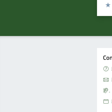
Valut
Valu
Con