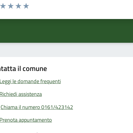
a da 1 a 5 stelle la pagina
ta 1 stelle su 5
Valuta 2 stelle su 5
Valuta 3 stelle su 5
Valuta 4 stelle su 5
Valuta 5 stelle su 5
tatta il comune
Leggi le domande frequenti
Richiedi assistenza
Chiama il numero 0161/423142
Prenota appuntamento