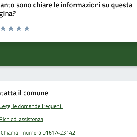
anto sono chiare le informazioni su questa
gina?
a da 1 a 5 stelle la pagina
ta 1 stelle su 5
Valuta 2 stelle su 5
Valuta 3 stelle su 5
Valuta 4 stelle su 5
Valuta 5 stelle su 5
tatta il comune
Leggi le domande frequenti
Richiedi assistenza
Chiama il numero 0161/423142