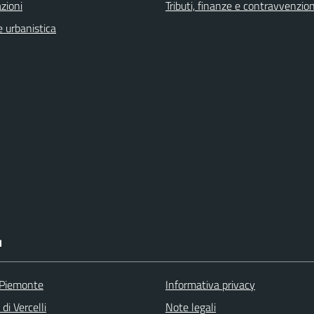
zioni
Tributi, finanze e contravvenzion
 urbanistica
I
 Piemonte
Informativa privacy
di Vercelli
Note legali