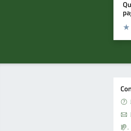
Qu
pa
Valut
Valu
Con