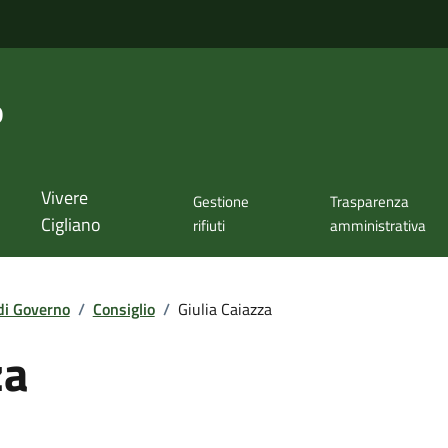
o
Vivere
Gestione
Trasparenza
Cigliano
rifiuti
amministrativa
di Governo
/
Consiglio
/
Giulia Caiazza
za